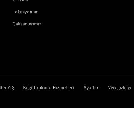
GLC
Elektrik
GLC
GLC Coupé
GLE
GLE Coupé
G-
Elektrik
Serisi
G-Serisi
Online
Servis
Randevusu
Test sürüşü
Konfigüratör
Estate