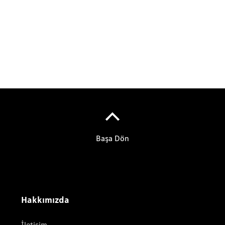
Online
Servis
Randevusu
Test sürüşü
Konfigüratör
SUV & Geländewagen
Tüm SUV
EQA
Elektrik
GLA
GLA
Yeni
Elektrik
GLB
Yeni
Elektrik
GLB
Yeni