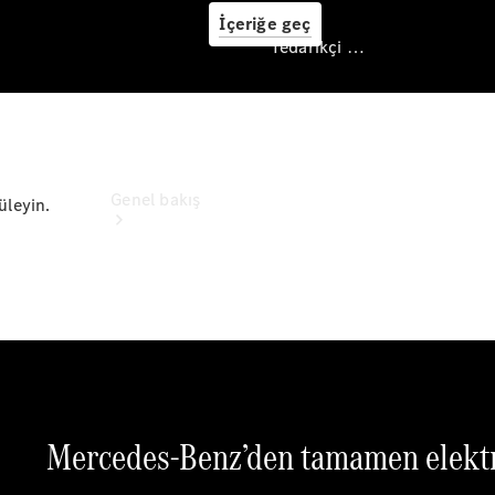
İçeriğe geç
Tedarikçi / Veri koruması
Tedarikçi / Veri
koruması
Genel bakış
üleyin.
Tüm Modeller
Yeni Modeller
Elektrikli modeller
Plug-in Hibrit modeller