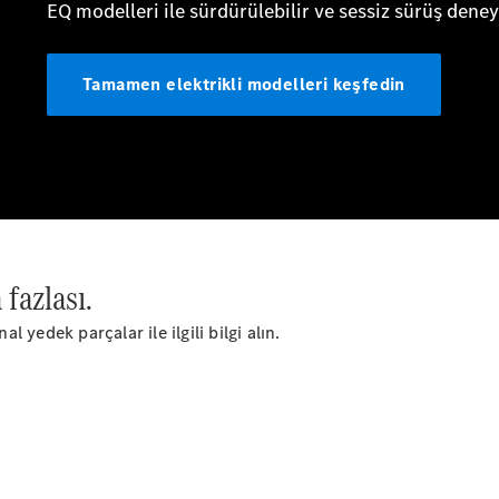
Sedan
Tüm Sedan
CLA
Elektrik
CLA
C-Serisi
 fazlası.
C-
Yeni
Elektrik
Serisi
l yedek parçalar ile ilgili bilgi alın.
EQE
Elektrik
E-Serisi
S-
Yeni
Serisi
Mercedes-
Maybach
Yeni
S-Serisi