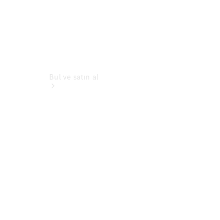
Bul ve satın al
Genel Bakış
Satış
Kampanyaları
Sıfır
Otomobiller