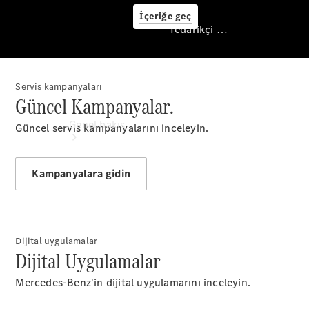
İçeriğe geç
Tedarikçi / Veri koruması
Servis kampanyaları
Tedarikçi / Veri
Güncel Kampanyalar.
koruması
Genel bakış
Güncel servis kampanyalarını inceleyin.
Kampanyalara gidin
Tüm Modeller
Dijital uygulamalar
Yeni Modeller
Dijital Uygulamalar
Mercedes-Benz'in dijital uygulamarını inceleyin.
Elektrikli modeller
Plug-in Hibrit modeller