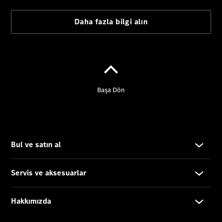
GLC
Elektrik
GLC
GLC Coupé
GLE
GLE Coupé
G-
Elektrik
Serisi
G-Serisi
Online
Servis
Randevusu
Test sürüşü
Konfigüratör
Estate