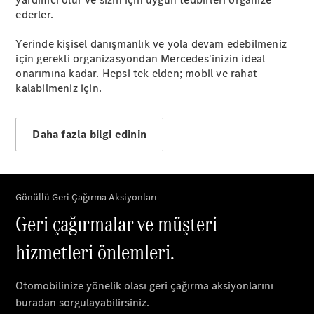
ederler.
Online
Yerinde kişisel danışmanlık ve yola devam edebilmeniz
Servis
için gerekli organizasyondan Mercedes'inizin ideal
Randevusu
onarımına kadar. Hepsi tek elden; mobil ve rahat
Test sürüşü
kalabilmeniz için.
Konfigüratör
SUV & Geländewagen
Daha fazla bilgi edinin
Tüm SUV
EQA
Elektrik
GLA
GLA
Yeni
Elektrik
GLB
Yeni
Elektrik
GLB
Yeni