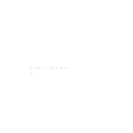
Store
Servis ve Aksesuar
Genel Bakış
Servis