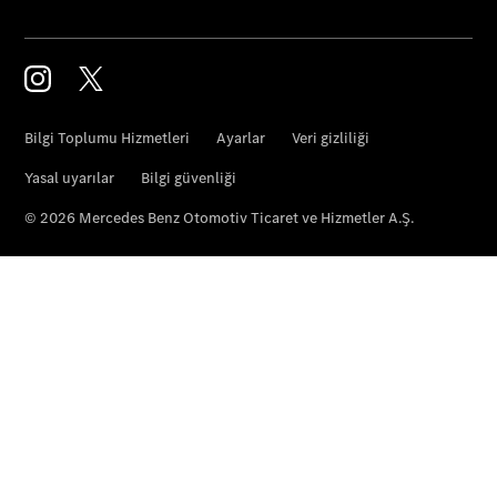
Tüm Estate
CLA
Shooting
Brake
C-Serisi
Estate
C-Serisi All-
Terrain
Online
Servis
Randevusu
Test sürüşü
Konfigüratör
Kompakt