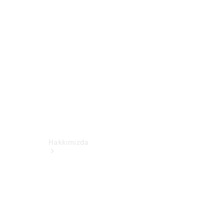
Orijinal
Yedek Parça
- Güvenlik
MB
Collection
Hakkımızda